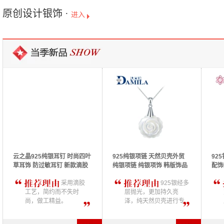
原创设计银饰 ·
进入
云之晶925纯银耳钉 时尚四叶
925纯银项链 天然贝壳外贸
92
草耳饰 防过敏耳钉 新款滴胶
纯银项链 纯银项饰 韩版饰品
配饰
耳钉
批发
坠饰
采用滴胶
925银经多
工艺，简约而不失时
层抛光，更加持久亮
尚，做工精益。
泽，纯天然贝壳进行专
业雕刻制作，配合洁白
山茶花造型，更显独特