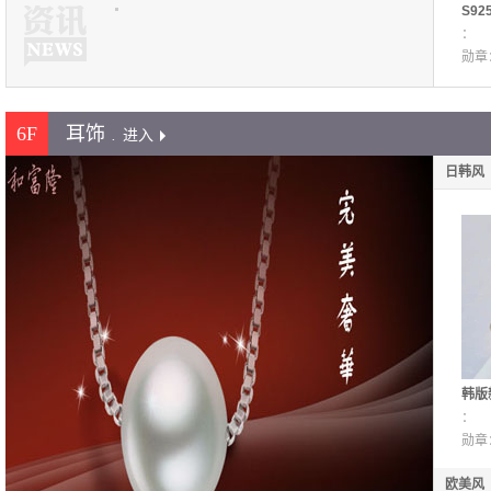
S9
匙项
：
坠 
勋章
6F
耳饰
.
进入
日韩风
韩版
耳环
：
夹 
勋章
欧美风