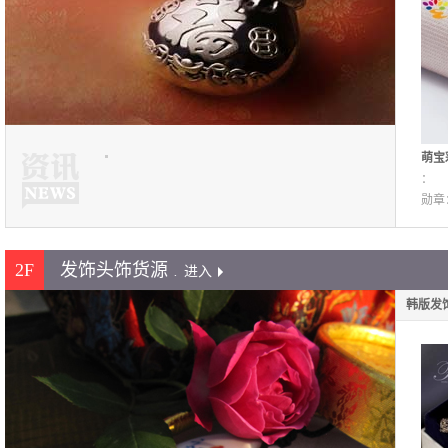
萌宝彩
纯银
：
锁骨
勋章
2F
发饰头饰货源
.
进入
韩版发