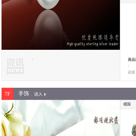
高品
尚百
：
家批
勋章
7F
手饰
.
进入
戒指