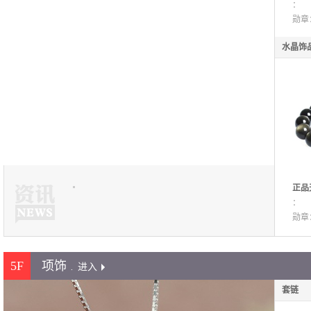
玺手
：
颜开
勋章
水晶饰
正品
链金
：
级双
勋章
5F
项饰
.
进入
套链