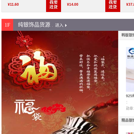
而优雅时尚。并已开发
¥
11.60
¥
14.00
¥
37.
出主题饰品套装。
1F
纯银饰品货源
.
进入
韩版银
92
项链
：
爆款
勋章
精品银