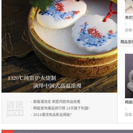
弗优
韩版
：
布艺
勋章
精品发
跟着潮流走 明星同款饰品抢看
韩国
韩版首饰爆品排行榜 14天破千利器！
性精
：
2014潮流饰品新品揭秘！
头箍
勋章