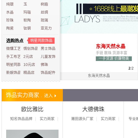
纯银
玉
树脂
水晶
玛瑙
丝绸
珍珠
软陶
琉璃
陶瓷
钛钢
亚克力
选购热点
明星同款饰品
纯银饰品频道
东海天然水晶
精品店货源
微镶工艺
情侣饰品
男士饰品
纯银货源
手链 散珠 货源丰富
实地店首选精品首饰
手工布艺
2元店
儿童发饰
S925 S999银饰批发
一手货源 价廉物美
高端利润一手货源
明星同款
10元店
佛珠
2
/
2
新娘饰品
精品店
饰品配件
东海天然水晶
饰品实力商家
.
进入
欧比雅比
大德佛珠
知名饰品品牌
实力商家
莆田源头厂家
实力商家
专业