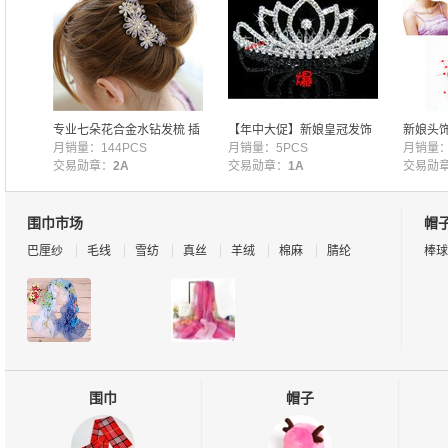
童饰品
专业七朵花合金水钻发梳 插
【年中大促】新娘皇冠发饰
新娘头
梳 爆款太阳花发夹 头饰 新
月销量：144PCS
水钻儿童皇冠大号表演头饰
月销量：5PCS
表演演出
月销量：
娘盘发发饰
交易勋章：
2A
儿童饰品
交易勋章：
1A
TS0050
交易勋
围巾市场
帽
巴厘纱
毛线
雪纺
真丝
羊绒
棉麻
腈纶
棒球
鸭舌
围巾
帽子