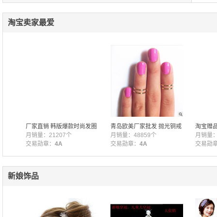
淘宝卖家最爱
棉质多
厂家直销 韩版爆款时尚发圈
青岛欧美厂家批发 抛光铜戒
淘宝赠
圈 发
布艺兔耳朵发圈 可爱波点头
月销量：21207个
指 细戒指 唯美关节戒指 女
月销量：48859个
色高弹
月销量：2
花批发
交易勋章：
4A
A-408
交易勋章：
4A
饰头饰
交易勋
新娘饰品