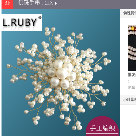
3F
佛珠手串
.
进入
佛珠其
批发
手链
：
子A
勋章
小叶紫