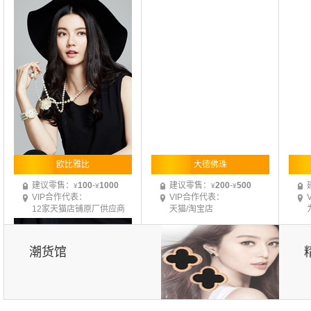
欧比雅比
大德佛珠
建议零售：
100
-
1000
建议零售：
200
-
500
¥
¥
¥
¥
VIP合作代表：
VIP合作代表：
12家天猫店铺原厂供应商
天猫/淘宝店
月采购额大于5w加盟商
67
家
月采购额大于3w加盟商
35
家
月
潮货馆