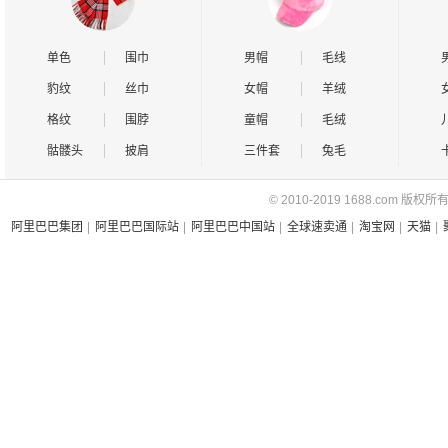
单色
围巾
男帽
毛线
豹纹
丝巾
女帽
羊绒
格纹
围脖
童帽
毛绒
骷髅头
披肩
三件套
兔毛
© 2010-2019 1688.com 版权所
阿里巴巴集团
|
阿里巴巴国际站
|
阿里巴巴中国站
|
全球速卖通
|
淘宝网
|
天猫
|