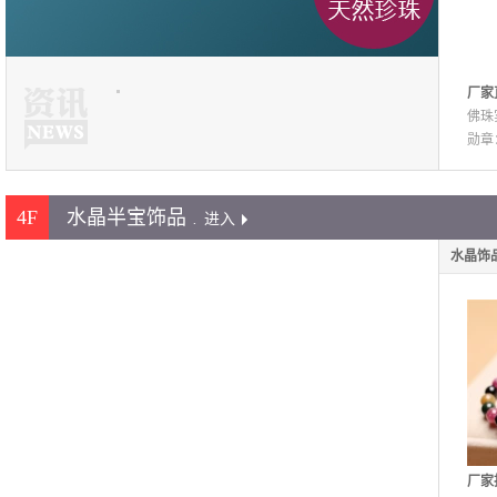
厂家
檀木
佛珠
密度
勋章
4F
水晶半宝饰品
.
进入
水晶饰
厂家