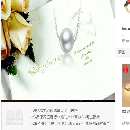
les
正品
：
指首
勋章
手链
选购精美心仪翡翠豆子小技巧
92
饰品保养鉴定行业热门产业带分布-阿里指数
版四
：
CEMNI千年珠宝李勇：珠宝首饰市场呼唤品牌差异
货源
勋章