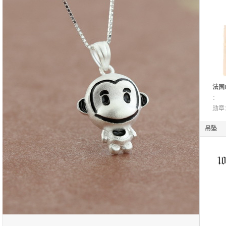
法国l
美花
：
饰套
勋章
吊坠