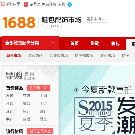
鞋包配饰市场
更多市场
fushi.1688.com
全部鞋包配饰分类
首页
鞋靴
箱包
细分市场
流行饰品
沙滩巾市场
防晒帽市场
腰带市场
防晒手
首饰饰品
毛衣链上新
发饰
衣饰
手镯
项饰
脚饰
手链
耳饰
头饰
耳钉
手饰
戒指
耳坠
流行材质
微镶工艺饰品